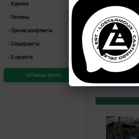
Курилка
Регионы
Прочие конфликты
Спецпроекты
О проекте
Источник:
https://t.m
Помощь фронту
ID:
326