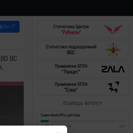
Бот ТГ
Статистика Центра
"Рубикон"
Статистика подразделений
ВБС
ЦВО ВС
а,
Применение БПЛА
"Ланцет"
Применение БПЛА
"Елка"
ПОМОЩЬ ФРОНТУ
Тушки Mavic3Pro для Ежа
42 700
₽
/
430 000
₽
10
%