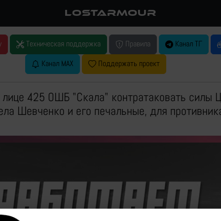
LOSTARMOUR
у
Техническая поддержка
Правила
Канал ТГ
Канал MAX
Поддержать проект
 лице 425 ОШБ "Скала" контратаковать силы 
ела Шевченко и его печальные, для противник