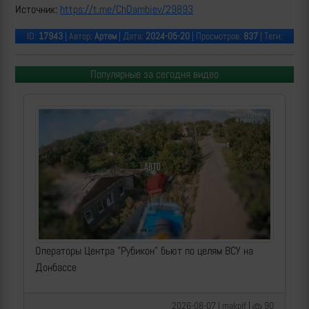
Источник:
https://t.me/ChDambiev/29893
ID:
17943
| Автор:
Артем
| Дата:
2024-05-20
| Просмотров:
837
| Теги:
Популярные за сегодня видео
Операторы Центра "Рубикон" бьют по целям ВСУ на
Донбассе
2026-08-07 | makpif |
90