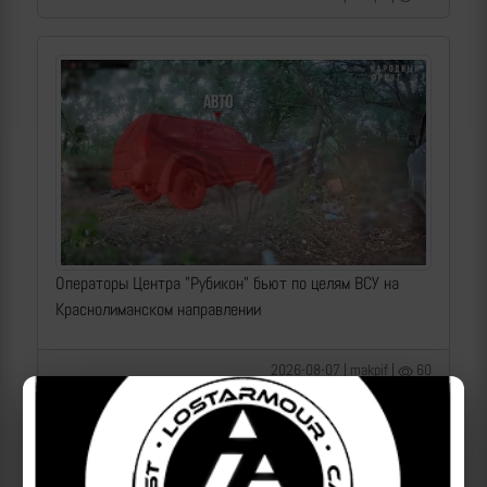
Операторы Центра "Рубикон" бьют по целям ВСУ на
Краснолиманском направлении
2026-08-07 | makpif |
60