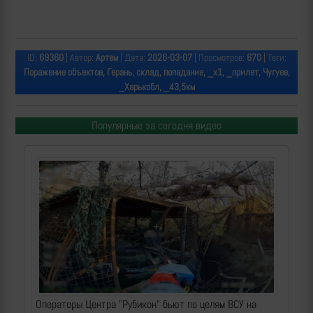
ID:
69360
| Автор:
Артем
| Дата:
2026-03-07
| Просмотров:
670
| Теги:
Поражение объектов, Герань, склад, попадание, _х1, _прилет, Чугуев,
_Харькобл, _43,5км
Популярные за сегодня видео
Операторы Центра "Рубикон" бьют по целям ВСУ на