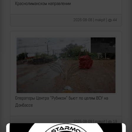
Краснолиманском направлении
2026-08-08 | makpif |
44
Операторы Центра "Рубикон" бьют по целям ВСУ на
Донбассе
2026-08-08 | makpif |
19