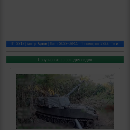
ID:
2316
| Автор:
Артем
| Дата:
2023-06-11
| Просмотров:
2344
| Теги:
Популярные за сегодня видео