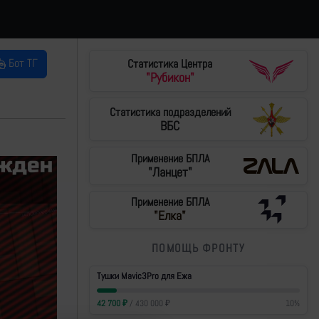
Бот ТГ
Статистика Центра
"Рубикон"
Статистика подразделений
ВБС
Применение БПЛА
"Ланцет"
Применение БПЛА
"Елка"
ПОМОЩЬ ФРОНТУ
Тушки Mavic3Pro для Ежа
42 700
₽
/
430 000
₽
10
%