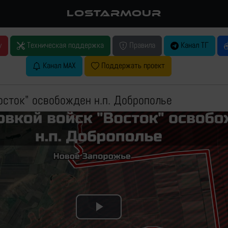
LOSTARMOUR
у
Техническая поддержка
Правила
Канал ТГ
Канал MAX
Поддержать проект
осток" освобожден н.п. Доброполье
Play