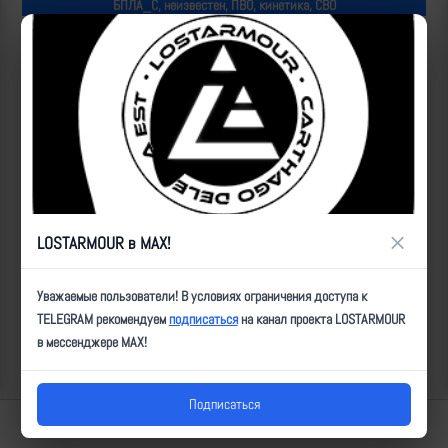
БПЛА_С, неизвестен, ПВО, кинетика, СВО
Популярные за сегодня видео
×
LOSTARMOUR в MAX!
Уважаемые пользователи! В условиях ограничения доступа к
TELEGRAM рекомендуем
подписаться
на канал проекта LOSTARMOUR
в мессенджере MAX!
Подписаться
Lostarmour | Carthago Delenda Est | 2014-2026