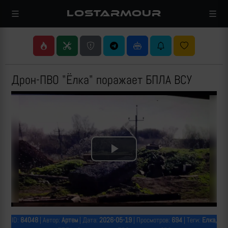
LOSTARMOUR
Дрон-ПВО "Ёлка" поражает БПЛА ВСУ
Play
Video
ID:
84048
| Автор:
Артем
| Дата:
2026-05-19
| Просмотров:
694
| Теги:
Елка,