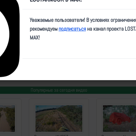
Play
Video
Уважаемые пользователи! В условиях ограничени
рекомендуем
подписаться
на канал проекта LOS
MAX!
e/DobroKor/2880
ем
| Дата:
2026-04-21
| Просмотров:
773
| Теги:
Елка, БПЛА_С, кинетика, уничтоже
Популярные за сегодня видео