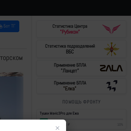
Бот ТГ
Статистика Центра
"Рубикон"
Статистика подразделений
ВБС
аторском
Применение БПЛА
"Ланцет"
Применение БПЛА
"Елка"
ПОМОЩЬ ФРОНТУ
Тушки Mavic3Pro для Ежа
42 700
₽
/
430 000
₽
10
%
×