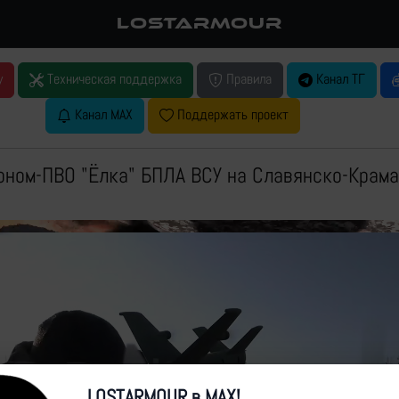
LOSTARMOUR
у
Техническая поддержка
Правила
Канал ТГ
Канал MAX
Поддержать проект
ном-ПВО "Ёлка" БПЛА ВСУ на Славянско-Крам
LOSTARMOUR в MAX!