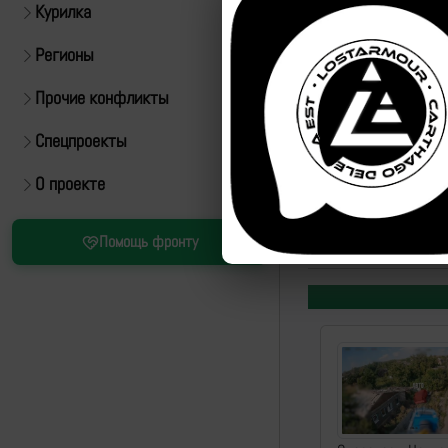
Курилка
Регионы
Прочие конфликты
Спецпроекты
О проекте
Источник:
https://t.m
Помощь фронту
ID:
77398
| Автор:
Арт