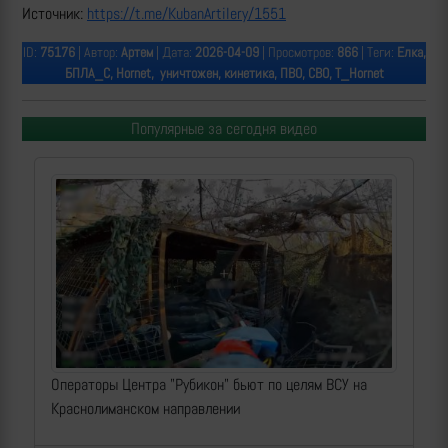
Источник:
https://t.me/KubanArtilery/1551
ID:
75176
| Автор:
Артем
| Дата:
2026-04-09
| Просмотров:
866
| Теги:
Елка,
БПЛА_С, Hornet, уничтожен, кинетика, ПВО, СВО, Т_Hornet
Популярные за сегодня видео
Операторы Центра "Рубикон" бьют по целям ВСУ на
Краснолиманском направлении