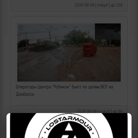
2026-08-08 | makpif |
109
Операторы Центра "Рубикон" бьют по целям ВСУ на
Донбассе
2026-08-08 | makpif |
94