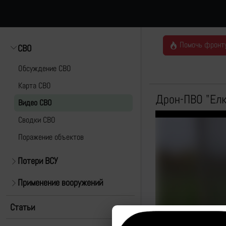
Помочь фронт
СВО
Обсуждение СВО
Карта СВО
Дрон-ПВО "Елк
Видео СВО
Cводки СВО
Поражение объектов
Потери ВСУ
Применение вооружений
Статьи