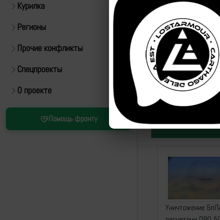
Курилка
Регионы
Прочие конфликты
Спецпроекты
Источник:
https://t.m
О проекте
ID:
82070
| Автор:
Арт
Помощь фронту
Уничтожение БпЛ
расчетами ПВО 5