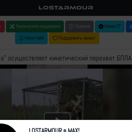
LOSTARMOUR
у
Техническая поддержка
Правила
Канал ТГ
Канал MAX
Поддержать проект
а" осуществляет кинетический перехват БПЛА
Play
LOSTARMOUR в MAX!