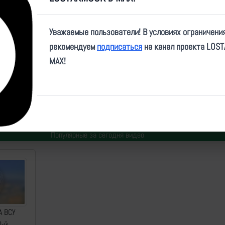
Video
Уважаемые пользователи! В условиях ограничени
рекомендуем
подписаться
на канал проекта LOS
MAX!
e/front797/8200
ем
| Дата:
2026-05-11
| Просмотров:
806
| Теги:
Елка, БПЛА_С, кинетика, уничтоже
Популярные за сегодня видео
А ВСУ
0-й