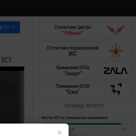
Бот ТГ
Статистика Центра
"Рубикон"
Статистика подразделений
ВБС
 ВСУ
Применение БПЛА
"Ланцет"
Применение БПЛА
"Елка"
ПОМОЩЬ ФРОНТУ
Matrice 30T на Запорожское направление
461 400
₽
/
500 000
₽
92
%
×