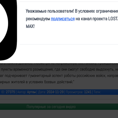
Video
Уважаемые пользователи! В условиях ограничени
рекомендуем
подписаться
на канал проекта LOS
MAX!
me/nm_dnr/13044
полка 150 дивизии 8 гвардейской армии ВС РФ организовали эвакуаци
ного пункта Дальнее. Несмотря на напряженную обстановку, граждански
 пункты временного размещения, где они смогут свободно выдохнуть, н
шаг подчеркивает гуманитарный аспект работы российских войск, напра
ирных жителей в условиях боевых действий."
ID:
27375
| Автор:
Артем
| Дата:
2024-11-29
| Просмотров:
1241
| Теги:
Популярные за сегодня видео