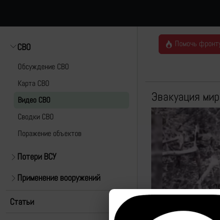
Помочь фронт
СВО
Обсуждение СВО
Карта СВО
Эвакуация мир
Видео СВО
Cводки СВО
Поражение объектов
Потери ВСУ
Применение вооружений
Статьи