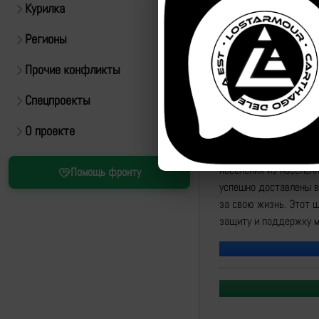
Курилка
Регионы
Прочие конфликты
Спецпроекты
Источник:
https://t.
О проекте
"Военнослужащие 102 
населения из населен
Помощь фронту
успешно доставлены в
за свою жизнь. Этот 
защиту и поддержку м