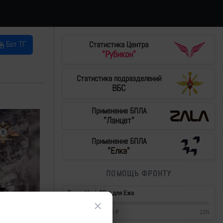
Бот ТГ
Статистика Центра
"Рубикон"
Статистика подразделений
ВБС
Применение БПЛА
"Ланцет"
Применение БПЛА
"Елка"
ПОМОЩЬ ФРОНТУ
Тушки Mavic3Pro для Ежа
×
57 200
₽
/
430 000
₽
13
%