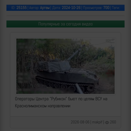
ID:
25155
| Автор:
Артем
| Дата:
2024-10-26
| Просмотров:
700
| Теги:
Популярные за сегодня видео
Операторы Центра "Рубикон" бьют по целям ВСУ на
Краснолиманском направлении
2026-08-06 | makpif |
260