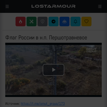
LOSTARMOUR
Флаг России в н.п. Першотравневое
Play
Video
Источник:
https://t.me/omut_group/173