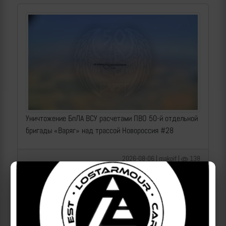
Уничтожение БпЛА ВСУ расчетами ПВО 50-й отдельной
бригады «Варяг» над трассой Новороссия #28
2026-08-06 | makpif |
138