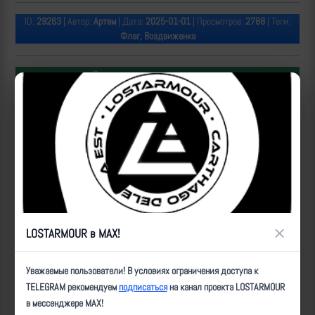
ID:
29263
| Автор:
Артем
| Дата:
2025-01-01
| Просмотров:
2788
| Теги:
Флаг, Воздвиженка
Популярные за сегодня видео
×
LOSTARMOUR в MAX!
Операторы Центра "Рубикон" бьют по целям ВСУ на
Уважаемые пользователи! В условиях ограничения доступа к
Донбассе
TELEGRAM рекомендуем
подписаться
на канал проекта LOSTARMOUR
в мессенджере MAX!
2026-08-07 | makpif |
41