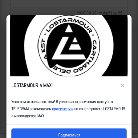
2026-08-10 | makpif |
95
×
LOSTARMOUR в MAX!
Операторы Центра "Рубикон" бьют по целям ВСУ на
Уважаемые пользователи! В условиях ограничения доступа к
Краснолиманском направлении
TELEGRAM рекомендуем
подписаться
на канал проекта LOSTARMOUR
в мессенджере MAX!
2026-08-10 | makpif |
52
Подписаться