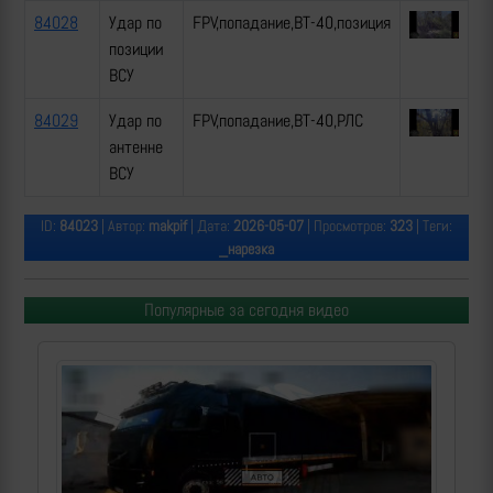
84028
Удар по
FPV,попадание,ВТ-40,позиция
позиции
ВСУ
84029
Удар по
FPV,попадание,ВТ-40,РЛС
антенне
ВСУ
ID:
84023
| Автор:
makpif
| Дата:
2026-05-07
| Просмотров:
323
| Теги:
_нарезка
Популярные за сегодня видео