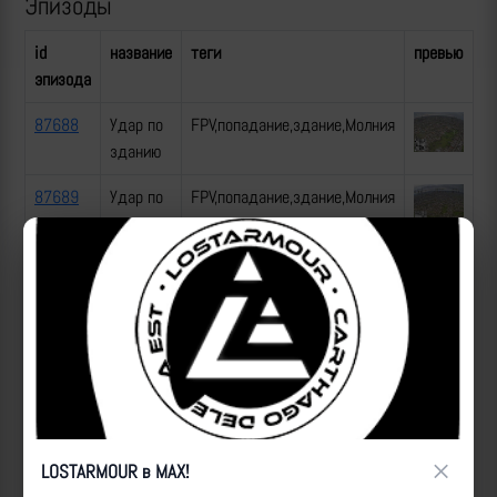
Эпизоды
id
название
теги
превью
эпизода
87688
Удар по
FPV,попадание,здание,Молния
зданию
87689
Удар по
FPV,попадание,здание,Молния
зданию
87690
Удар по
FPV,попадание,здание,Молния
зданию
87691
Удар по
FPV,попадание,РЛС
антенне
ВСУ
87692
Удар по
FPV,попадание,здание,Молния
×
зданию
LOSTARMOUR в MAX!