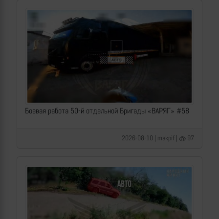
Боевая работа 50-й отдельной Бригады «ВАРЯГ» #58
2026-08-10 | makpif |
97