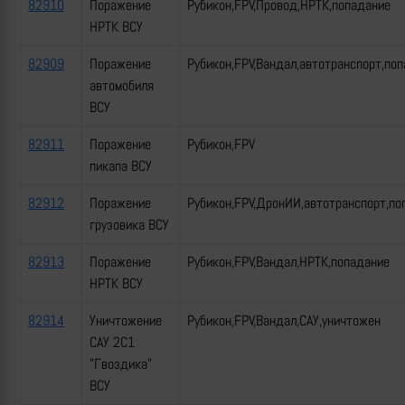
82910
Поражение
Рубикон,FPV,Провод,НРТК,попадание
НРТК ВСУ
82909
Поражение
Рубикон,FPV,Вандал,автотранспорт,по
автомобиля
ВСУ
82911
Поражение
Рубикон,FPV
пикапа ВСУ
82912
Поражение
Рубикон,FPV,ДронИИ,автотранспорт,по
грузовика ВСУ
82913
Поражение
Рубикон,FPV,Вандал,НРТК,попадание
НРТК ВСУ
82914
Уничтожение
Рубикон,FPV,Вандал,САУ,уничтожен
САУ 2С1
"Гвоздика"
ВСУ