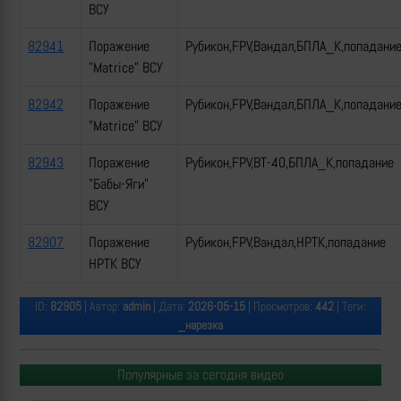
ВСУ
82941
Поражение
Рубикон,FPV,Вандал,БПЛА_К,попадани
"Matrice" ВСУ
82942
Поражение
Рубикон,FPV,Вандал,БПЛА_К,попадани
"Matrice" ВСУ
82943
Поражение
Рубикон,FPV,ВТ-40,БПЛА_К,попадание
"Бабы-Яги"
ВСУ
82907
Поражение
Рубикон,FPV,Вандал,НРТК,попадание
НРТК ВСУ
ID:
82905
| Автор:
admin
| Дата:
2026-05-15
| Просмотров:
442
| Теги:
_нарезка
Популярные за сегодня видео