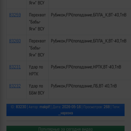
Яги" ВСУ
83259
Перехват
Рубикон,FPV,попадание,БПЛА_К,ВТ-40,ТпВ
"Бабы-
Яги" ВСУ
83260
Перехват
Рубикон,FPV,попадание,БПЛА_К,ВТ-40,ТпВ
"Бабы-
Яги" ВСУ
83231
Удар по
Рубикон,FPV,попадание,НРТК,ВТ-40,ТпВ
НРТК
83232
Удар по
Рубикон,FPV,попадание,ЛБ,ВТ-40,ТпВ
ББМ ВСУ
ID:
83230
| Автор:
makpif
| Дата:
2026-05-16
| Просмотров:
268
| Теги:
_нарезка
Популярные за сегодня видео