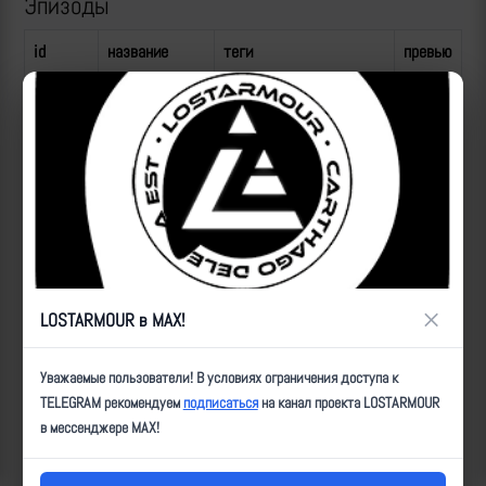
Эпизоды
id
название
теги
превью
эпизода
83941
Сброс по ПВД
Рубикон,Сбросы,здание
ВСУ
83942
Сброс по
Рубикон,Сбросы,позиция
огневой
позиции ВСУ
83939
Сброс по ПВД
Рубикон,Сбросы,здание
×
ВСУ
LOSTARMOUR в MAX!
ID:
83938
| Автор:
admin
| Дата:
2026-05-19
| Просмотров:
446
| Теги:
Уважаемые пользователи! В условиях ограничения доступа к
_нарезка
TELEGRAM рекомендуем
подписаться
на канал проекта LOSTARMOUR
в мессенджере MAX!
Популярные за сегодня видео