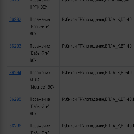
НРТК ВСУ
86292
Поражение
Рубикон,FPV,попадание,БПЛА_К,ВТ-40
"Бабы-Яги"
ВСУ
86293
Поражение
Рубикон,FPV,попадание,БПЛА_К,ВТ-40
"Бабы-Яги"
ВСУ
86294
Поражение
Рубикон,FPV,попадание,БПЛА_К,ВТ-40
БПЛА
"Matrice" ВСУ
86295
Поражение
Рубикон,FPV,попадание,БПЛА_К,ВТ-40,
"Бабы-Яги"
ВСУ
86296
Поражение
Рубикон,FPV,попадание,БПЛА_К,ВТ-40,
"Бабы-Яги"