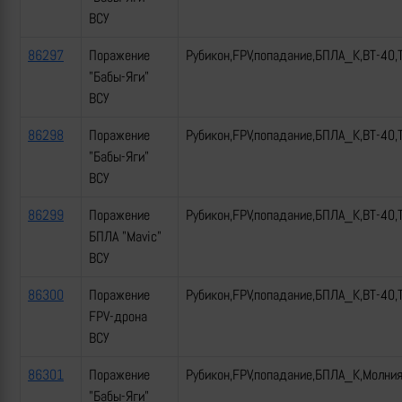
ВСУ
86297
Поражение
Рубикон,FPV,попадание,БПЛА_К,ВТ-40,
"Бабы-Яги"
ВСУ
86298
Поражение
Рубикон,FPV,попадание,БПЛА_К,ВТ-40,
"Бабы-Яги"
ВСУ
86299
Поражение
Рубикон,FPV,попадание,БПЛА_К,ВТ-40,
БПЛА "Mavic"
ВСУ
86300
Поражение
Рубикон,FPV,попадание,БПЛА_К,ВТ-40,
FPV-дрона
ВСУ
86301
Поражение
Рубикон,FPV,попадание,БПЛА_К,Молния
"Бабы-Яги"