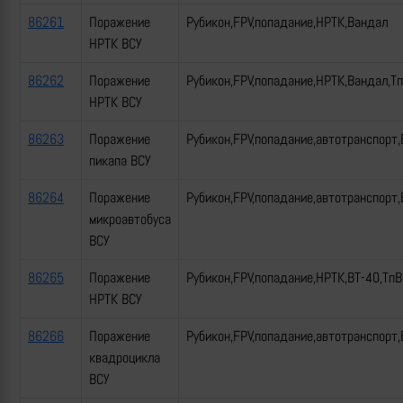
86261
Поражение
Рубикон,FPV,попадание,НРТК,Вандал
НРТК ВСУ
86262
Поражение
Рубикон,FPV,попадание,НРТК,Вандал,Т
НРТК ВСУ
86263
Поражение
Рубикон,FPV,попадание,автотранспорт,
пикапа ВСУ
86264
Поражение
Рубикон,FPV,попадание,автотранспорт,
микроавтобуса
ВСУ
86265
Поражение
Рубикон,FPV,попадание,НРТК,ВТ-40,ТпВ
НРТК ВСУ
86266
Поражение
Рубикон,FPV,попадание,автотранспорт,
квадроцикла
ВСУ