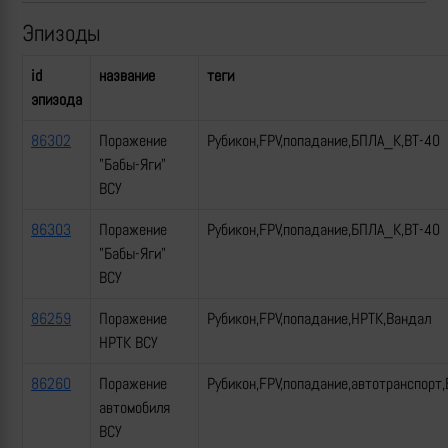
Эпизоды
id
название
теги
эпизода
86302
Поражение
Рубикон,FPV,попадание,БПЛА_К,ВТ-40
"Бабы-Яги"
ВСУ
86303
Поражение
Рубикон,FPV,попадание,БПЛА_К,ВТ-40
"Бабы-Яги"
ВСУ
86259
Поражение
Рубикон,FPV,попадание,НРТК,Вандал
НРТК ВСУ
86260
Поражение
Рубикон,FPV,попадание,автотранспорт
автомобиля
ВСУ