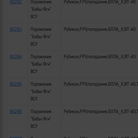
86282
Поражение
Рубикон,FPV,попадание,БПЛА_К,ВТ-40
"Бабы-Яги"
ВСУ
86283
Поражение
Рубикон,FPV,попадание,БПЛА_К,ВТ-40
"Бабы-Яги"
ВСУ
86284
Поражение
Рубикон,FPV,попадание,БПЛА_К,ВТ-40
"Бабы-Яги"
ВСУ
86285
Поражение
Рубикон,FPV,попадание,БПЛА_К,ВТ-40,
"Бабы-Яги"
ВСУ
86286
Поражение
Рубикон,FPV,попадание,БПЛА_К,ВТ-40,
"Бабы-Яги"
ВСУ