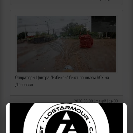
Операторы Центра "Рубикон" бьют по целям ВСУ на
Донбассе
2026-08-08 | makpif |
93