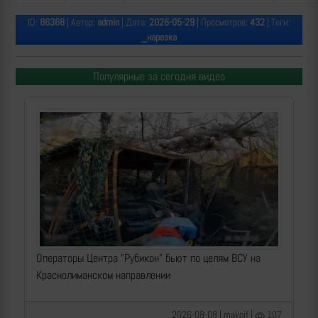
ID:
86368
| Автор:
admin
| Дата:
2026-05-29
| Просмотров:
432
| Теги:
_нарезка
Популярные за сегодня видео
Операторы Центра "Рубикон" бьют по целям ВСУ на
Краснолиманском направлении
2026-08-08 | makpif |
107