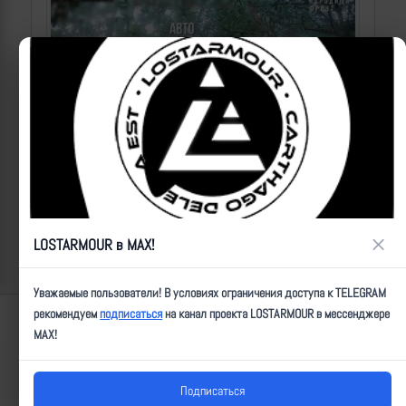
Операторы Центра "Рубикон" бьют по целям ВСУ на
Краснолиманском направлении
×
LOSTARMOUR в MAX!
2026-08-07 | makpif |
152
Уважаемые пользователи! В условиях ограничения доступа к TELEGRAM
рекомендуем
подписаться
на канал проекта LOSTARMOUR в мессенджере
Lostarmour | Carthago Delenda Est | 2014-2026
MAX!
Подписаться