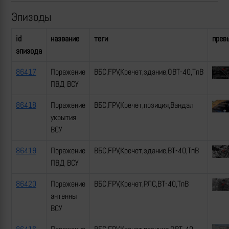
Эпизоды
id
название
теги
прев
эпизода
86417
Поражение
ВБС,FPV,Кречет,здание,ОВТ-40,ТпВ
ПВД ВСУ
86418
Поражение
ВБС,FPV,Кречет,позиция,Вандал
укрытия
ВСУ
86419
Поражение
ВБС,FPV,Кречет,здание,ВТ-40,ТпВ
ПВД ВСУ
86420
Поражение
ВБС,FPV,Кречет,РЛС,ВТ-40,ТпВ
антенны
ВСУ