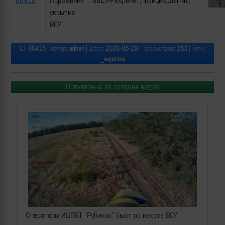
86416
Поражение
ВБС,FPV,Кречет,позиция,ОВТ-40
укрытия
ВСУ
ID:
86415
| Автор:
admin
| Дата:
2026-05-29
| Просмотров:
253
| Теги:
_нарезка
Популярные за сегодня видео
Операторы ИЦПБТ "Рубикон" бьют по пехоте ВСУ