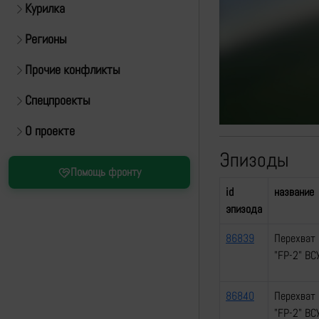
Курилка
Регионы
Прочие конфликты
Спецпроекты
О проекте
Эпизоды
Помощь фронту
id
название
эпизода
86839
Перехват 
"FP-2" ВС
86840
Перехват 
"FP-2" ВС