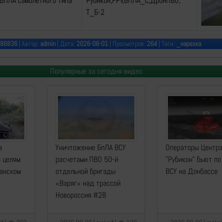
БПЛА самолетного типа
Рубикон,FPV,БПЛА_С,ДронПВО,
Т_Б-2
86836
| Автор:
admin
| Дата:
2026-06-01
| Просмотров:
264
| Теги:
_нарезка
Популярные за сегодня видео
а
Уничтожение БпЛА ВСУ
Операторы Центр
о целям
расчетами ПВО 50-й
"Рубикон" бьют по
манском
отдельной бригады
ВСУ на Донбассе
«Варяг» над трассой
Новороссия #28