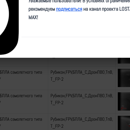
Уважаемые пользователи! В условиях ограничени
БПЛА самолетного типа
Рубикон,FPV,БПЛА_С,ДронПВО,ТпВ,
рекомендуем
подписаться
на канал проекта LOS
У
Т_FP-2
MAX!
БПЛА самолетного типа
Рубикон,FPV,БПЛА_С,ДронПВО,ТпВ,
У
Т_FP-2
БПЛА самолетного типа
Рубикон,FPV,БПЛА_С,ДронПВО,ТпВ,
У
Т_FP-2
БПЛА самолетного типа
Рубикон,FPV,БПЛА_С,ДронПВО,ТпВ,
У
Т_FP-2
БПЛА самолетного типа
Рубикон,FPV,БПЛА_С,ДронПВО,ТпВ,
У
Т_FP-2
БПЛА самолетного типа
Рубикон,FPV,БПЛА_С,ДронПВО,ТпВ,
У
Т_FP-2