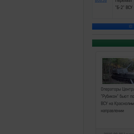
86838
Перехват 
"Б-2" ВСУ
ID:
Операторы Центр
"Рубикон" бьют п
ВСУ на Красноли
направлении