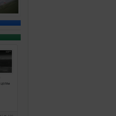
а
 целям