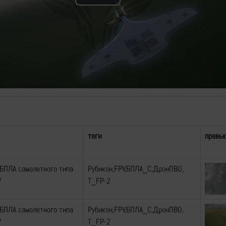
Play
Video
теги
превь
БПЛА самолетного типа
Рубикон,FPV,БПЛА_С,ДронПВО,
У
Т_FP-2
БПЛА самолетного типа
Рубикон,FPV,БПЛА_С,ДронПВО,
У
Т_FP-2