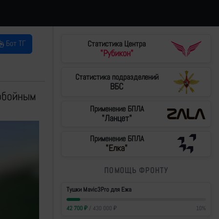
Бот ТГ
Статистика Центра
"Рубикон"
Статистика подразделений
ВБС
обойным
Применение БПЛА
"Ланцет"
Применение БПЛА
"Елка"
ПОМОЩЬ ФРОНТУ
Тушки Mavic3Pro для Ежа
42 700
₽
/
430 000
₽
10
%