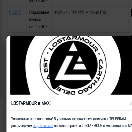
связи ВСУ
87257
Поражение
Рубикон,FPV,РЛС,Молния,ТпВ
вышки
связи ВСУ
87251
Поражение
Рубикон,FPV,автотранспорт,Молния,ТпВ
автомобиля
ВСУ
ID:
87250
| Автор:
admin
| Дата:
2026-06-02
| Просмотров:
271
| Теги:
_нарезка
Популярные за сегодня видео
LOSTARMOUR в MAX!
Lostarmour | Carthago Delenda Est | 2014-2026
Уважаемые пользователи! В условиях ограничения доступа к TELEGRAM
рекомендуем
подписаться
на канал проекта LOSTARMOUR в мессенджере MA