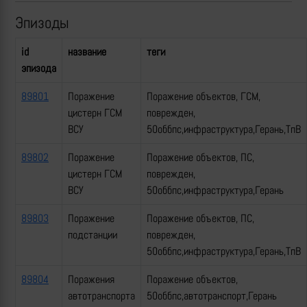
Эпизоды
id
название
теги
эпизода
89801
Поражение
Поражение объектов, ГСМ,
цистерн ГСМ
поврежден,
ВСУ
50оббпс,инфраструктура,Герань,ТпВ
89802
Поражение
Поражение объектов, ПС,
цистерн ГСМ
поврежден,
ВСУ
50оббпс,инфраструктура,Герань
89803
Поражение
Поражение объектов, ПС,
подстанции
поврежден,
50оббпс,инфраструктура,Герань,ТпВ
89804
Поражения
Поражение объектов,
автотранспорта
50оббпс,автотранспорт,Герань