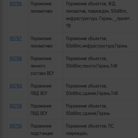
89786
Поражение
Поражение объектов, ЖД,
локомотива
локомотив, поврежден, 50оббпс,
инфраструктура, Герань, _прилет,
ТВ
89787
Поражение
Поражение объектов,
локомотива
50оббпс,инфраструктура,Герань
89788
Поражение
Поражение объектов,
личного
50оббпс,пехота,Герань,ТпВ
состава ВСУ
89789
Поражение
Поражение объектов,
ПВД ВСУ
50оббпс,здание,Герань,ТпВ
89798
Поражение
Поражение объектов,
ПВД ВСУ
50оббпс,здание,Герань
89799
Поражение
Поражение объектов, ПС,
подстанции
повреждён,