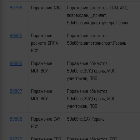
89769
Поражение АЗС
Поражение объектов, ГСМ, АЗС,
поврежден, _прилет,
50оббпс,инфраструктура,Герань
89805
Поражение
Поражение объектов,
расчета БПЛА
50оббпс,автотранспорт,Герань
ВСУ
89806
Поражение
Поражение объектов,
МОГ ВСУ
50оббпс,ЗСУ,Герань, МОГ,
уничтожен, ПВО
89807
Поражение
Поражение объектов,
МОГ ВСУ
50оббпс,ЗСУ,Герань, МОГ,
уничтожен, ПВО
89808
Поражение САУ
50оббпс,САУ,Герань
ВСУ
89770
Поражение ГПЗ
Поражение объектов, ГПЗ,