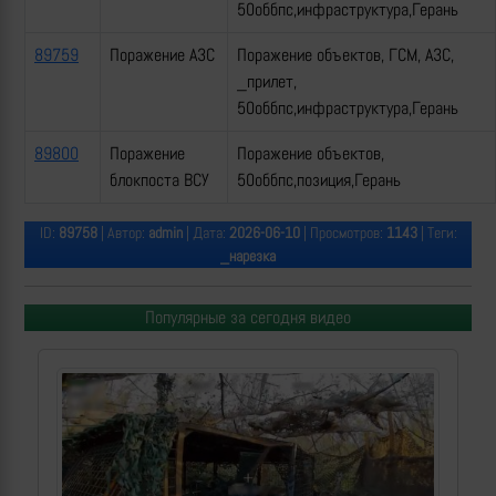
50оббпс,инфраструктура,Герань
89759
Поражение АЗС
Поражение объектов, ГСМ, АЗС,
_прилет,
50оббпс,инфраструктура,Герань
89800
Поражение
Поражение объектов,
блокпоста ВСУ
50оббпс,позиция,Герань
ID:
89758
| Автор:
admin
| Дата:
2026-06-10
| Просмотров:
1143
| Теги:
_нарезка
Популярные за сегодня видео