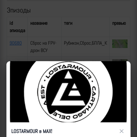
Эпизоды
id
название
теги
превью
эпизода
90680
Сброс на FPV-
Рубикон,Сброс,БПЛА_К
дрон ВСУ
90681
Сброс на FPV-
Рубикон,Сброс,БПЛА_К
дрон ВСУ
90682
Сброс на
Рубикон,Сброс,позиция
позицию ВСУ
90683
Сброс на
Рубикон,Сброс,позиция
позицию ВСУ
90679
Сброс на FPV-
Рубикон,Сброс,БПЛА_К
×
дрон ВСУ
LOSTARMOUR в MAX!