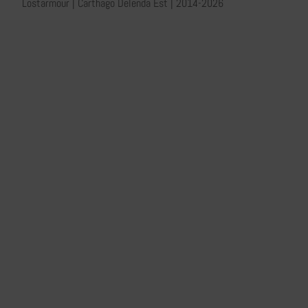
Lostarmour | Carthago Delenda Est | 2014-2026