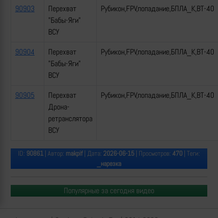
90903
Перехват
Рубикон,FPV,попадание,БПЛА_К,ВТ-40
"Бабы-Яги"
ВСУ
90904
Перехват
Рубикон,FPV,попадание,БПЛА_К,ВТ-40
"Бабы-Яги"
ВСУ
90905
Перехват
Рубикон,FPV,попадание,БПЛА_К,ВТ-40
Дрона-
ретранслятора
ВСУ
ID:
90861
| Автор:
makpif
| Дата:
2026-06-15
| Просмотров:
470
| Теги:
_нарезка
Популярные за сегодня видео