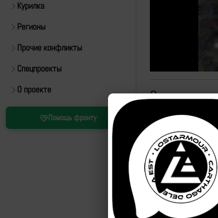
Курилка
Регионы
Прочие конфликты
Спецпроекты
О проекте
Эпизоды
id
названи
Помощь фронту
эпизода
97428
Удар по
97429
Удар по