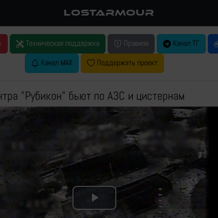
LOSTARMOUR
у
Техническая поддержка
Правила
Канал ТГ
Канал MAX
Поддержать проект
тра "Рубикон" бьют по АЗС и цистернам
Play