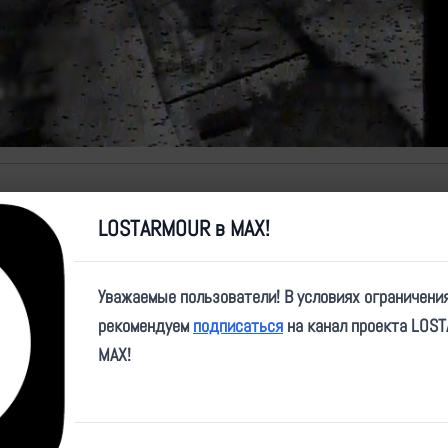
Video
LOSTARMOUR в MAX!
е
теги
превью
Уважаемые пользователи! В условиях ограничени
 АЗС ВСУ
Рубикон,FPV,попадание,инфраструктура,Молния
рекомендуем
подписаться
на канал проекта LOS
MAX!
 АЗС ВСУ
Рубикон,FPV,попадание,инфраструктура,Молния