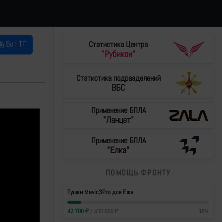
Бот ТГ
Статистика Центра
"Рубикон"
Статистика подразделений
ВБС
Применение БПЛА
"Ланцет"
Применение БПЛА
"Елка"
ПОМОЩЬ ФРОНТУ
Тушки Mavic3Pro для Ежа
42 700
₽
/
430 000
₽
10
%