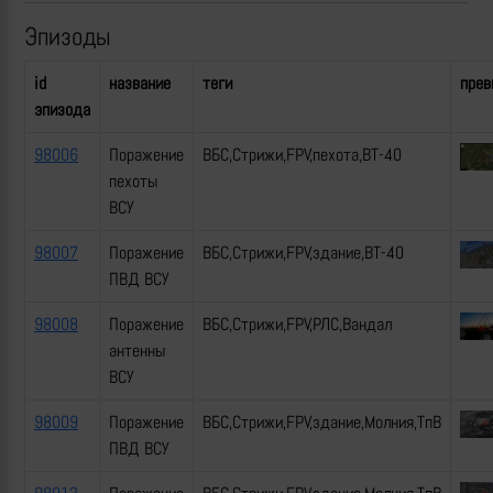
Эпизоды
id
название
теги
прев
эпизода
98006
Поражение
ВБС,Стрижи,FPV,пехота,ВТ-40
пехоты
ВСУ
98007
Поражение
ВБС,Стрижи,FPV,здание,ВТ-40
ПВД ВСУ
98008
Поражение
ВБС,Стрижи,FPV,РЛС,Вандал
антенны
ВСУ
98009
Поражение
ВБС,Стрижи,FPV,здание,Молния,ТпВ
ПВД ВСУ