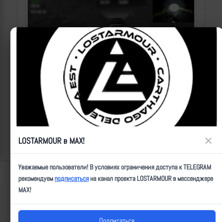
Операторы Центра "Рубикон" бьют по целям ВСУ на
Сумском направлении
×
2026-08-08 | makpif |
100
LOSTARMOUR в MAX!
Уважаемые пользователи! В условиях ограничения доступа к TELEGRAM
Lostarmour | Carthago Delenda Est | 2014-2026
рекомендуем
подписаться
на канал проекта LOSTARMOUR в мессенджере
MAX!
Подписаться