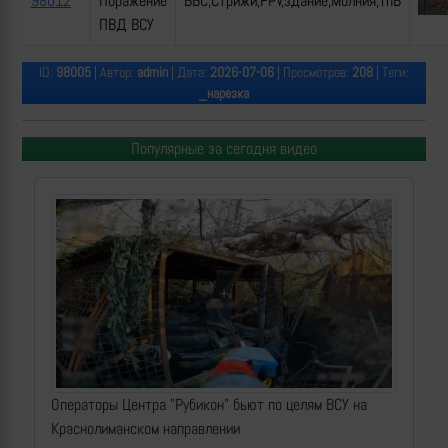
98012
Поражение
ВБС,Стрижи,FPV,здание,Молния,ТпВ
ПВД ВСУ
ID:
98005
| Автор:
admin
| Дата:
2026-07-06
| Просмотров:
208
| Теги:
_нарезка
Популярные за сегодня видео
Операторы Центра "Рубикон" бьют по целям ВСУ на
Краснолиманском направлении