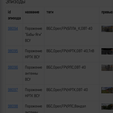
Эпизоды
id
название
теги
превью
эпизода
98094
Поражение
ВБС,Орел,FPV,БПЛА_К,ОВТ-40
"Бабы-Яги"
ВСУ
98095
Поражение
ВБС,Орел,FPV,НРТК,ОВТ-40,ТпВ
НРТК ВСУ
98096
Поражение
ВБС,Орел,FPV,РЛС,ОВТ-40
антенны
ВСУ
98097
Поражение
ВБС,Орел,FPV,НРТК,ОВТ-40
НРТК ВСУ
98098
Поражение
ВБС,Орел,FPV,РЛС,Вандал
антенны