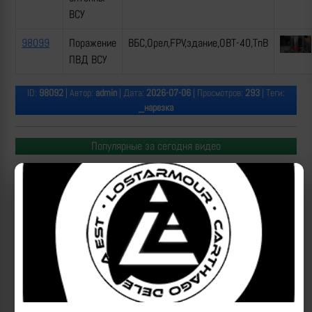
ВСУ
98099
Поражение
ВБС,Орел,FPV,здание,ОВТ-40,ТпВ
ПВД ВСУ
ID:
98092
| Автор:
admin
| Дата:
2026-07-06
| Просмотров:
293
| Теги:
_нарезка
Популярные за сегодня видео