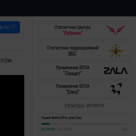
Бот ТГ
Статистика Центра
"Рубикон"
Статистика подразделений
ВБС
ском
Применение БПЛА
"Ланцет"
Применение БПЛА
"Елка"
ПОМОЩЬ ФРОНТУ
Тушки Mavic3Pro для Ежа
42 700
₽
/
430 000
₽
10
%