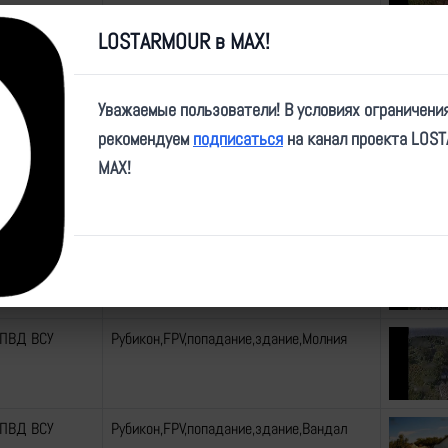
LOSTARMOUR в MAX!
 ПВД ВСУ
Рубикон,FPV,попадание,здание,Вандал
Уважаемые пользователи! В условиях ограничени
рекомендуем
подписаться
на канал проекта LOS
 ПВД ВСУ
Рубикон,FPV,попадание,здание,Вандал
MAX!
 ПВД ВСУ
Рубикон,FPV,попадание,здание,Молния
 ПВД ВСУ
Рубикон,FPV,попадание,здание,Молния
 ПВД ВСУ
Рубикон,FPV,попадание,здание,Вандал