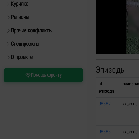
Курилка
Регионы
Прочие конфликты
Спецпроекты
О проекте
Эпизоды
Помощь фронту
id
названи
эпизода
98587
Удар по
98588
Удар по