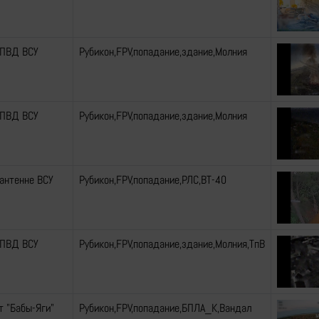
 ПВД ВСУ
Рубикон,FPV,попадание,здание,Молния
 ПВД ВСУ
Рубикон,FPV,попадание,здание,Молния
 антенне ВСУ
Рубикон,FPV,попадание,РЛС,ВТ-40
 ПВД ВСУ
Рубикон,FPV,попадание,здание,Молния,ТпВ
т "Бабы-Яги"
Рубикон,FPV,попадание,БПЛА_К,Вандал