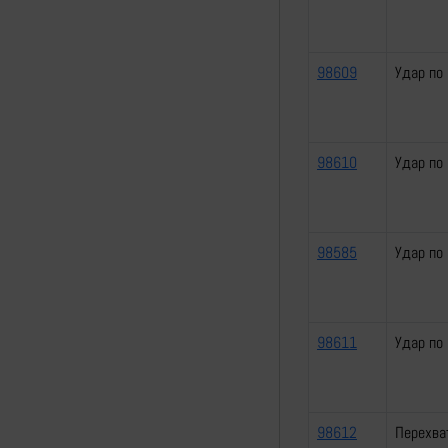
98609
Удар по
98610
Удар по
98585
Удар по
98611
Удар по
98612
Перехва