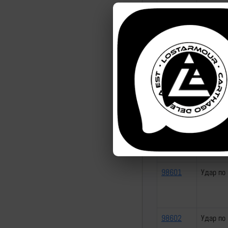
98596
Удар по
98597
Удар по
98598
Удар по
98601
Удар по
98602
Удар по