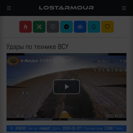
LOSTARMOUR
Удары по технике ВСУ
Play
Video
ID:
29830
| Автор:
makpif
| Дата:
2025-01-07
| Просмотров:
1368
| Теги: