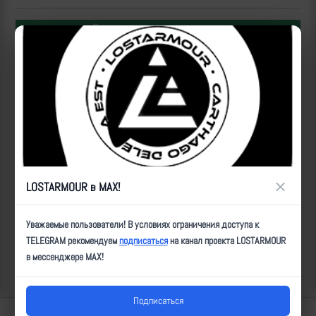
Популярные за сегодня видео
×
LOSTARMOUR в MAX!
Операторы Центра "Рубикон" бьют по целям ВСУ на
Уважаемые пользователи! В условиях ограничения доступа к
Донбассе
TELEGRAM рекомендуем
подписаться
на канал проекта LOSTARMOUR
в мессенджере MAX!
2026-08-07 | makpif |
33
Подписаться
Lostarmour | Carthago Delenda Est | 2014-2026