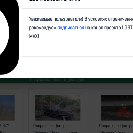
Video
Уважаемые пользователи! В условиях ограничени
рекомендуем
подписаться
на канал проекта LOS
MAX!
ryalconafter/185082
Автор:
makpif
| Дата:
2024-09-17
| Просмотров:
1574
| Теги:
FPV, попадание, перехв
Популярные за сегодня видео
А ВСУ
Операторы Центра
Операторы Центр
0-й
"Рубикон" бьют по целям
"Рубикон" бьют по