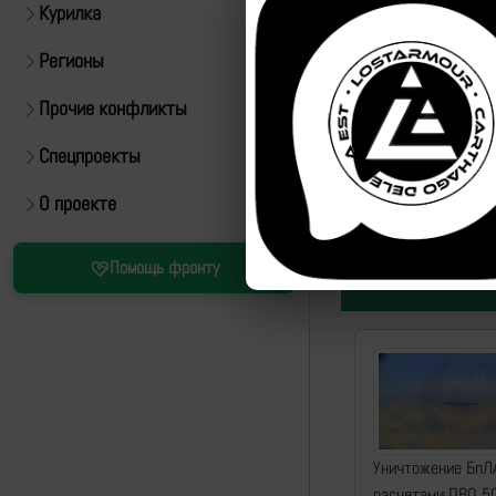
Курилка
Регионы
Прочие конфликты
Спецпроекты
https://t.me/warhisto
О проекте
ID:
22887
| 
Помощь фронту
Уничтожение БпЛ
расчетами ПВО 5