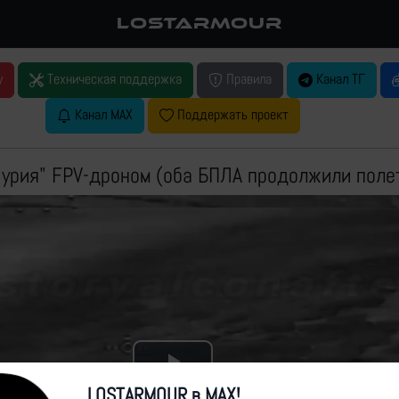
LOSTARMOUR
у
Техническая поддержка
Правила
Канал ТГ
Канал MAX
Поддержать проект
урия" FPV-дроном (оба БПЛА продолжили поле
Play
LOSTARMOUR в MAX!