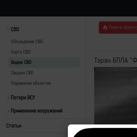
Помочь фронт
СВО
Обсуждение СВО
Карта СВО
Таран БПЛА "Ф
Видео СВО
Cводки СВО
Поражение объектов
Потери ВСУ
Применение вооружений
Статьи