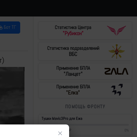
Бот ТГ
Статистика Центра
"Рубикон"
Статистика подразделений
ВБС
т)
Применение БПЛА
"Ланцет"
Применение БПЛА
"Елка"
ПОМОЩЬ ФРОНТУ
Тушки Mavic3Pro для Ежа
1 700
₽
/
430 000
₽
0
%
×