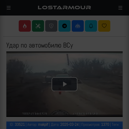
LOSTARMOUR
Удар по автомобилю ВСу
Play
Video
ID:
33521
| Автор:
makpif
| Дата:
2025-03-24
| Просмотров:
1370
| Теги: