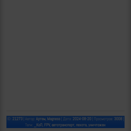
ID:
21273
| Автор:
Артем, Magness
| Дата:
2024-08-20
| Просмотров:
3008
|
Теги:
_КоП, FPV, автотранспорт, пехота, уничтожен