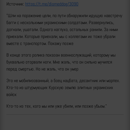
Источник:
https://t.me/diomeddog/3090
"Шли на поражение цели, по пути обнаружили идущую навстречу
багги с несколькими украинскими солдатами. Развернулись,
догнали, ушатали. Одного наглухо, остальных ранили. За ними
приехали. Которые приехали, мы с коллегами их тоже убрали
вместе с транспортом. Покажу позже
В конце этого ролика показан военнослужащий, которому мы
буквально оторвали ноги. Мне жаль, что он сильно мучился
перед смертью. Но не жаль, что он умер
Это не мобилизованный, а боец нацбата, десантник или морпех.
Кто-то из штурмующих Курскую землю элитных украинских
войск
Кто-то из тех, кого мы или уже убили, или позже убьем."