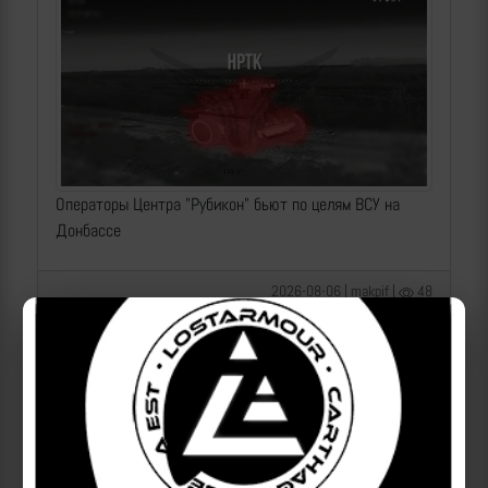
Операторы Центра "Рубикон" бьют по целям ВСУ на
Донбассе
2026-08-06 | makpif |
48