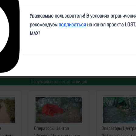
Video
Уважаемые пользователи! В условиях ограничени
рекомендуем
подписаться
на канал проекта LOS
MAX!
ie/189
ID:
21963
| Автор:
makpif
| Дата:
2024-09-02
| Просмотров:
1745
| Теги:
Популярные за сегодня видео
а
Операторы Центра
Операторы Центр
о целям
"Рубикон" бьют по целям
"Рубикон" бьют по