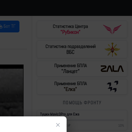
Бот ТГ
Статистика Центра
"Рубикон"
Статистика подразделений
ВБС
Применение БПЛА
"Ланцет"
Применение БПЛА
"Елка"
ПОМОЩЬ ФРОНТУ
Тушки Mavic3Pro для Ежа
×
42 700
₽
/
430 000
₽
10
%