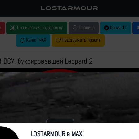
LOSTARMOUR
у
Техническая поддержка
Правила
Канал ТГ
Канал MAX
Поддержать проект
 ВСУ, буксировавшей Leopard 2
Play
LOSTARMOUR в MAX!