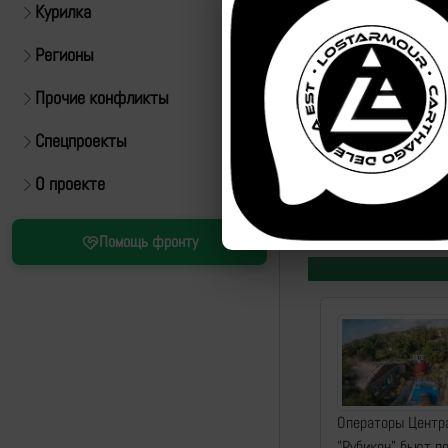
Курилка
Регионы
Прочие конфликты
Спецпроекты
https://t.me/bezdushn
О проекте
Помощь фронту
Операторы Центр
"Рубикон" бьют п