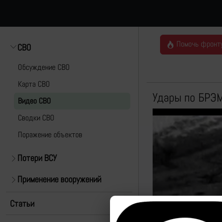
Помочь фронт
СВО
Обсуждение СВО
Карта СВО
Удары по БРЭМ
Видео СВО
Cводки СВО
Поражение объектов
Потери ВСУ
Применение вооружений
Статьи