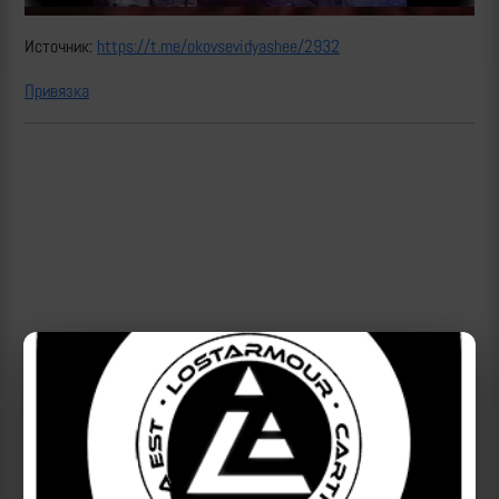
Источник:
https://t.me/okovsevidyashee/2932
Привязка