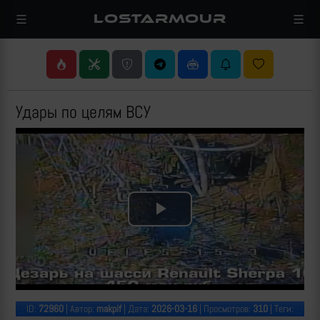
LOSTARMOUR
Удары по целям ВСУ
Play
Video
ID:
72960
| Автор:
makpif
| Дата:
2026-03-16
| Просмотров:
310
| Теги: