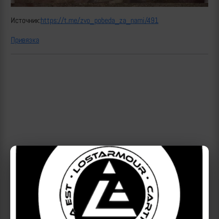
Источник:
https://t.me/zvo_pobeda_za_nami/491
Привязка