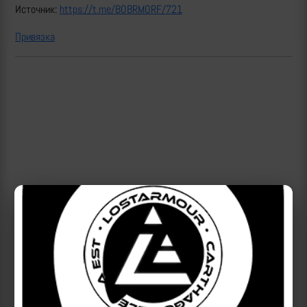
Источник:
https://t.me/BOBRMORF/721
Привязка