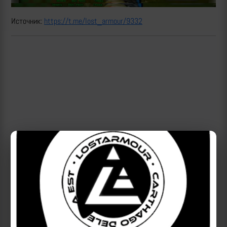
Источник:
https://t.me/lost_armour/9332