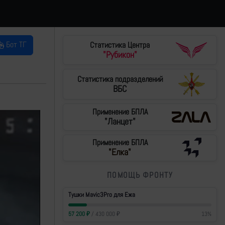
Бот ТГ
Статистика Центра
"Рубикон"
Статистика подразделений
ВБС
Применение БПЛА
"Ланцет"
Применение БПЛА
"Елка"
ПОМОЩЬ ФРОНТУ
Тушки Mavic3Pro для Ежа
57 200
₽
/
430 000
₽
13
%