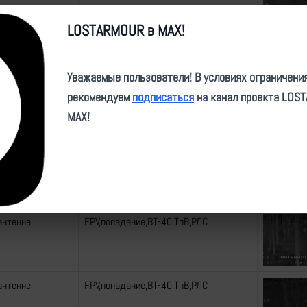
LOSTARMOUR в MAX!
 БПЛА "Мара-2"
FPV,попадание,ДронПВО,БПЛА_С,
Т_Мара-2
Уважаемые пользователи! В условиях ограничени
 БПЛА "Мара-2"
FPV,попадание,ДронПВО,БПЛА_С,
рекомендуем
подписаться
на канал проекта LOS
Т_Мара-2
MAX!
антенне
FPV,попадание,ВТ-40,ТпВ,РЛС
антенне
FPV,попадание,ВТ-40,ТпВ,РЛС
антенне
FPV,попадание,ВТ-40,ТпВ,РЛС