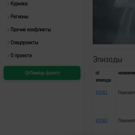
Курилка
Регионы
Прочие конфликты
Спецпроекты
О проекте
Эпизоды
id
название
Помощь фронту
эпизода
83081
Перехват
83082
Перехват