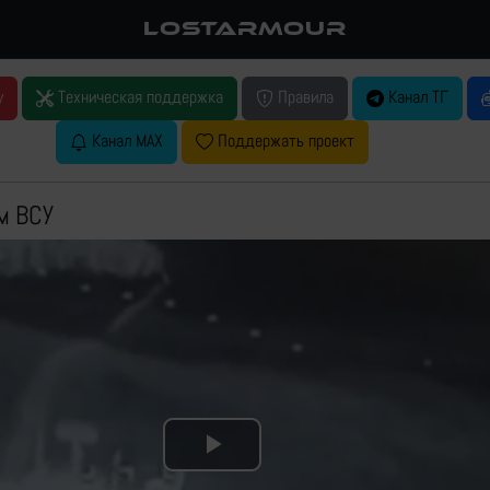
LOSTARMOUR
у
Техническая поддержка
Правила
Канал ТГ
Канал MAX
Поддержать проект
м ВСУ
Play