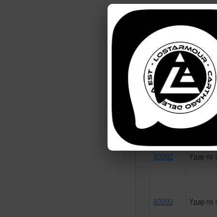
83084
Перехват
ВСУ
83085
Перехват
ВСУ
83087
Удар по 
83092
Удар по 
83093
Удар по 