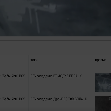
Video
теги
превью
 "Бабы-Яги" ВСУ
FPV,попадание,ВТ-40,ТпВ,БПЛА_К
 "Бабы-Яги" ВСУ
FPV,попадание,ДронПВО,ТпВ,БПЛА_К