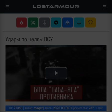
LOSTARMOUR
Удары по целям ВСУ
Play
Video
ID:
71358
| Автор:
makpif
| Дата:
2026-03-06
| Просмотров:
237
| Теги: