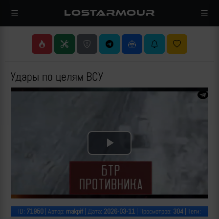
LOSTARMOUR
Удары по целям ВСУ
Play
Video
ID:
71950
| Автор:
makpif
| Дата:
2026-03-11
| Просмотров:
304
| Теги: