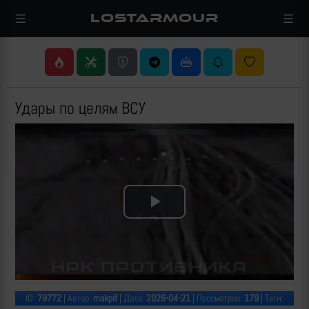
LOSTARMOUR
Удары по целям ВСУ
Play
Video
ID:
79772
| Автор:
makpif
| Дата:
2026-04-21
| Просмотров:
179
| Теги: