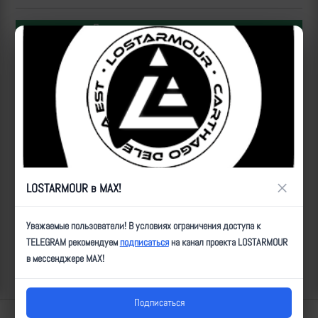
Популярные за сегодня видео
×
LOSTARMOUR в MAX!
Операторы Центра "Рубикон" бьют по целям ВСУ на
Уважаемые пользователи! В условиях ограничения доступа к
Донбассе
TELEGRAM рекомендуем
подписаться
на канал проекта LOSTARMOUR
в мессенджере MAX!
2026-08-10 | makpif |
21
Подписаться
Lostarmour | Carthago Delenda Est | 2014-2026