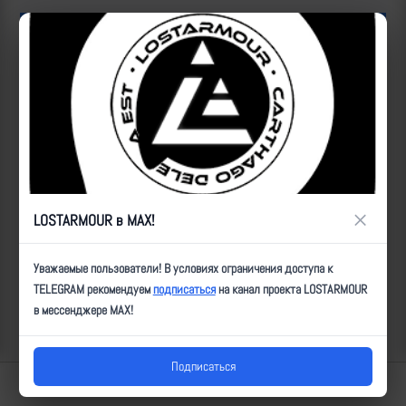
ID:
18551
| Автор:
Артем
| Дата:
2024-06-03
| Просмотров:
1191
| Теги:
FPV,
автотранспорт, уничтожен
Популярные за сегодня видео
×
LOSTARMOUR в MAX!
Уважаемые пользователи! В условиях ограничения доступа к
TELEGRAM рекомендуем
подписаться
на канал проекта LOSTARMOUR
в мессенджере MAX!
Подписаться
Lostarmour | Carthago Delenda Est | 2014-2026