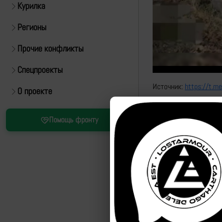
Курилка
Регионы
Прочие конфликты
Спецпроекты
Источник:
https://t.m
О проекте
Помощь фронту