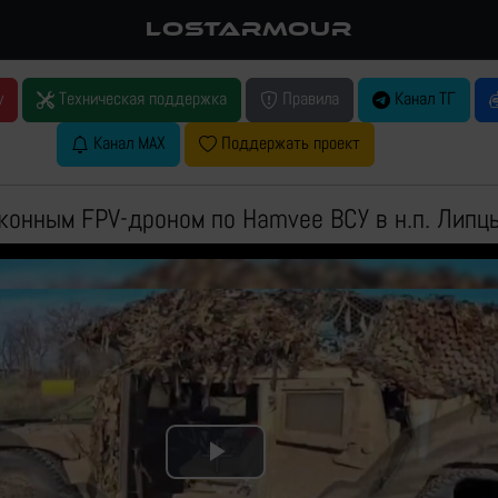
LOSTARMOUR
у
Техническая поддержка
Правила
Канал ТГ
Канал MAX
Поддержать проект
конным FPV-дроном по Hamvee ВСУ в н.п. Липц
Play