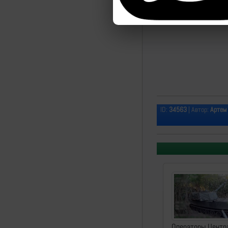
ID:
34563
| Автор:
Артем
Операторы Центр