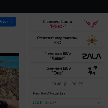
Бот ТГ
Статистика Центра
"Рубикон"
Статистика подразделений
ВБС
ы
Применение БПЛА
"Ланцет"
Применение БПЛА
"Елка"
ПОМОЩЬ ФРОНТУ
Тушки Mavic3Pro для Ежа
1 700
₽
/
430 000
₽
0
%