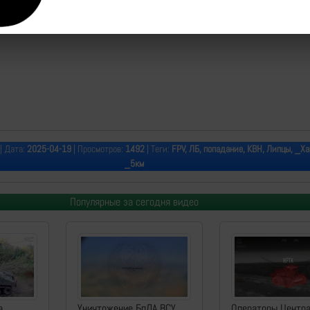
| Дата:
2025-04-19
| Просмотров:
1492
| Теги:
FPV, ЛБ, попадание, КВН, Липцы, _Ха
_5км
Популярные за сегодня видео
а
Уничтожение БпЛА ВСУ
Операторы Центр