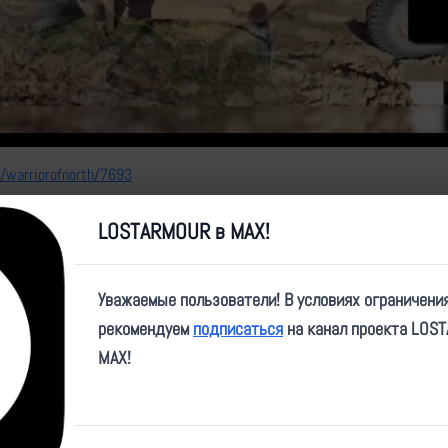
Video
e/warriorofnorth/7693
LOSTARMOUR в MAX!
Уважаемые пользователи! В условиях ограничени
рекомендуем
подписаться
на канал проекта LOS
MAX!