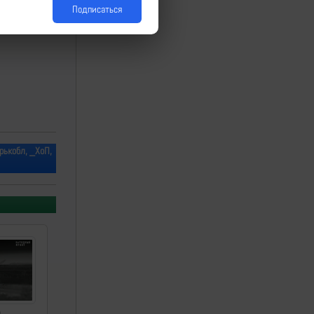
Подписаться
рькобл, _ХоП,
а