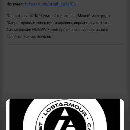
Источник:
https://t.me/otrad_kaira/63
"Операторы БПЛА "Хулиган" и инженер "Макей" из отряда
"Кайра" провели успешную операцию, поразив и уничтожив
Американский HMMWV Хамви противника, превратив ее в
бесполезный металлолом."