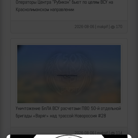
Операторы Центра "Рубикон" бьют по целям ВСУ на
Краснолиманском направлении
2026-08-06 | makpif |
170
Уничтожение БпЛА ВСУ расчетами ПВО 50-й отдельной
бригады «Варяг» над трассой Новороссия #28
2026-08-06 | makpif |
114