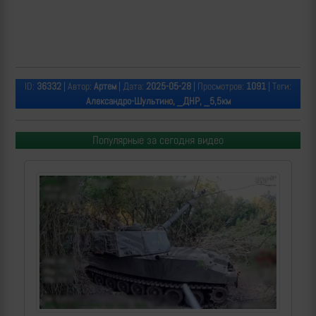
ID:
36332
| Автор:
Артем
| Дата:
2025-05-28
| Просмотров:
1091
| Теги:
Александро-Шультино, _ДНР, _5,5км
Популярные за сегодня видео