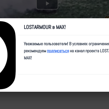
Play
Video
LOSTARMOUR в MAX!
Уважаемые пользователи! В условиях ограничени
рекомендуем
подписаться
на канал проекта LOS
e/brigada_83/1900
MAX!