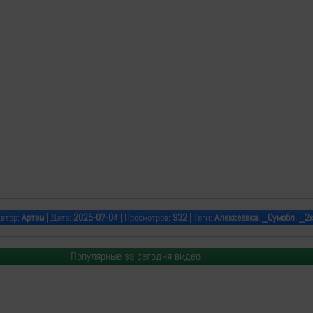
Автор:
Артем
| Дата:
2025-07-04
| Просмотров:
932
| Теги:
Алексеевка, _Сумобл, _2
Популярные за сегодня видео