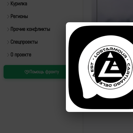
Курилка
Регионы
Прочие конфликты
Спецпроекты
О проекте
Источник:
https://t.m
Помощь фронту
Привязка