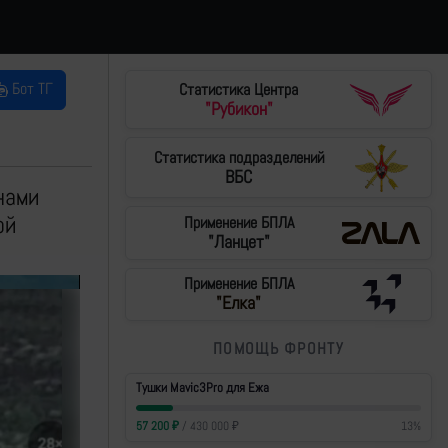
Бот ТГ
Статистика Центра
"Рубикон"
Статистика подразделений
ВБС
нами
ой
Применение БПЛА
"Ланцет"
Применение БПЛА
"Елка"
ПОМОЩЬ ФРОНТУ
Тушки Mavic3Pro для Ежа
57 200
₽
/
430 000
₽
13
%