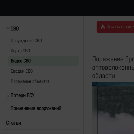
Помочь фронт
СВО
Обсуждение СВО
Карта СВО
Поражение бр
Видео СВО
оптоволоконны
Cводки СВО
области
Поражение объектов
Потери ВСУ
Применение вооружений
Статьи