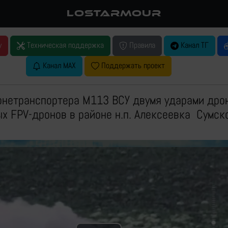
LOSTARMOUR
у
Техническая поддержка
Правила
Канал ТГ
Канал MAX
Поддержать проект
онетранспортера М113 ВСУ двумя ударами дро
х FPV-дронов в районе н.п. Алексеевка Сумск