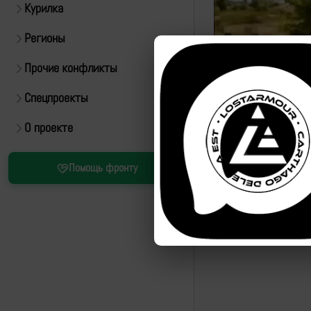
Курилка
Регионы
Прочие конфликты
Спецпроекты
О проекте
Источник:
https://t.m
Помощь фронту