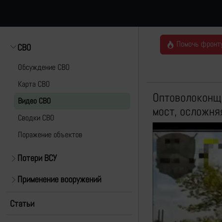
Помочь фронт
СВО
Обсуждение СВО
Карта СВО
Оптоволоконщи
Видео СВО
мост, осложня
Cводки СВО
Поражение объектов
Потери ВСУ
Применение вооружений
Статьи