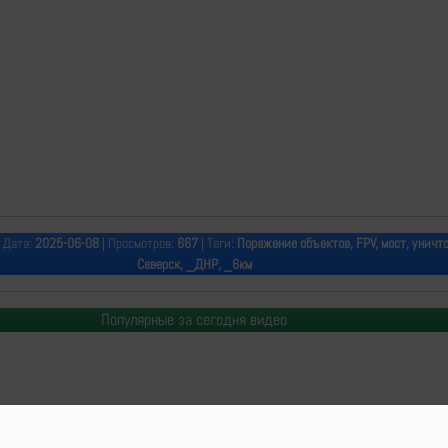
 Дата:
2025-06-08
| Просмотров:
667
| Теги:
Поражение объектов, FPV, мост, уничт
Северск, _ДНР, _6км
Популярные за сегодня видео
o Delenda Est | 2014-2026