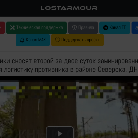
LOSTARMOUR
у
Техническая поддержка
Правила
Канал ТГ
Канал MAX
Поддержать проект
ки сносят второй за двое суток заминирован
я логистику противника в районе Северска, Д