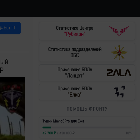
Бот ТГ
Статистика Центра
"Рубикон"
Статистика подразделений
ВБС
ный
НР
Применение БПЛА
"Ланцет"
Применение БПЛА
"Елка"
ПОМОЩЬ ФРОНТУ
Тушки Mavic3Pro для Ежа
42 700
₽
/
430 000
₽
10
%