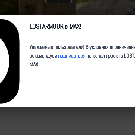
Play
Video
LOSTARMOUR в MAX!
Уважаемые пользователи! В условиях ограничени
рекомендуем
подписаться
на канал проекта LOS
e/lost_armour/5518?single
MAX!