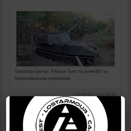
Операторы Центра "Рубикон" бьют по целям ВСУ на
Краснолиманском направлении
2026-08-06 | makpif |
83