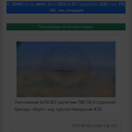
ID:
28458
| Автор:
admin
| Дата:
2024-11-07
| Просмотров:
1296
| Теги:
FPV,
КВН, танк, попадание
Популярные за сегодня видео
Уничтожение БпЛА ВСУ расчетами ПВО 50-й отдельной
бригады «Варяг» над трассой Новороссия #28
2026-08-06 | makpif |
102